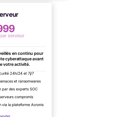
erveur
999
 par serveur
eillés en continu pour
ute cyberattaque avant
e votre activité.
curité 24h/24 et 7j/7
menaces et ransomwares
on par des experts SOC
s serveurs compromis
n via la plateforme Acronis
ander