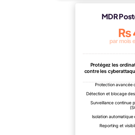
MDR Poste
Rs
par mois e
Protégez les ordina
contre les cyberattaq
Protection avancée d
Détection et blocage de
Surveillance continue p
(S
Isolation automatique
Reporting et visibil