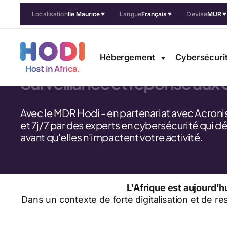
Localisation
Ile Maurice
Langue
Français
Devise
MUR
Cybersécurit
Hébergement
Cybersécuri
Surveillance et réponse aux
Avec le MDR Hodi - en partenariat avec Acroni
et 7j/7 par des experts en cybersécurité qui d
avant qu'elles n'impactent votre activité.
L'Afrique est aujourd'
Dans un contexte de forte digitalisation et de r