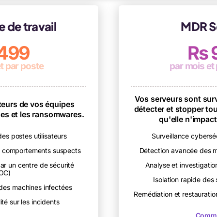
 de travail
MDR S
 499
Rs 
t par poste
par mois et
Vos serveurs sont surv
teurs de vos équipes
détecter et stopper to
ues et les ransomwares.
qu'elle n'impact
es postes utilisateurs
Surveillance cybersé
s comportements suspects
Détection avancée des 
ar un centre de sécurité
Analyse et investigati
OC)
Isolation rapide de
 des machines infectées
Remédiation et restauratio
ité sur les incidents
Comm