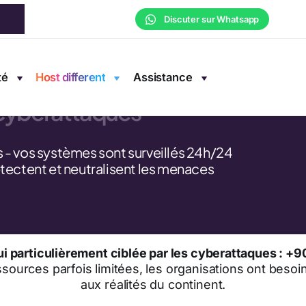
Discuter sur Whatsapp
é managée
té
Host different
Assistance
 cyberattaques
s - vos systèmes sont surveillés 24h/24
étectent et neutralisent les menaces
hui particulièrement ciblée par les cyberattaques : +
essources parfois limitées, les organisations ont besoi
aux réalités du continent.