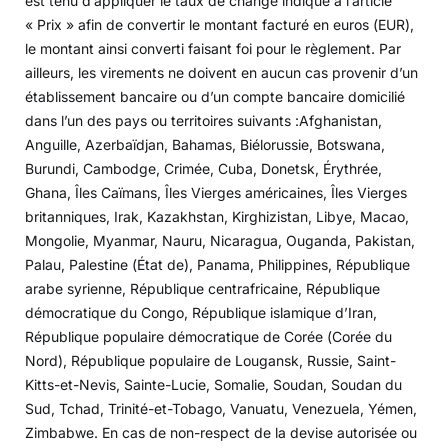
est tenu d’appliquer le taux de change indiqué à l’article
« Prix » afin de convertir le montant facturé en euros (EUR),
le montant ainsi converti faisant foi pour le règlement. Par
ailleurs, les virements ne doivent en aucun cas provenir d’un
établissement bancaire ou d’un compte bancaire domicilié
dans l’un des pays ou territoires suivants :Afghanistan,
Anguille, Azerbaïdjan, Bahamas, Biélorussie, Botswana,
Burundi, Cambodge, Crimée, Cuba, Donetsk, Érythrée,
Ghana, Îles Caïmans, Îles Vierges américaines, Îles Vierges
britanniques, Irak, Kazakhstan, Kirghizistan, Libye, Macao,
Mongolie, Myanmar, Nauru, Nicaragua, Ouganda, Pakistan,
Palau, Palestine (État de), Panama, Philippines, République
arabe syrienne, République centrafricaine, République
démocratique du Congo, République islamique d’Iran,
République populaire démocratique de Corée (Corée du
Nord), République populaire de Lougansk, Russie, Saint-
Kitts-et-Nevis, Sainte-Lucie, Somalie, Soudan, Soudan du
Sud, Tchad, Trinité-et-Tobago, Vanuatu, Venezuela, Yémen,
Zimbabwe. En cas de non-respect de la devise autorisée ou