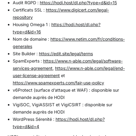
Audit RGPD :
https://hodi.host/dl.php?type=d&id=15
Certificats SSL :
https://www.digicert.com/legal-
repository
Housing Omega 1 :
https://hodi.host/dl.php?
type=d&id=16
Nom de domaine :
https://www.netim.com/fr/conditions-
generales
Site Builder :
https://edit.site/legal/terms
SpamExperts :
https://www.n-able.com/legal/software-
services-agreement
,
https://www.n-able.com/legal/end-
user-license-agreement
et
https://www.spamexperts.com/fair-use-policy
v6Protect (surface d’attaque et WAF) : disponible sur
demande auprès de HODI
VigiSOC, VigiASSIST et VigiCSIRT : disponible sur
demande auprès de HODI
WordPress Sérenité :
https://hodi.host/dl.php?
type=d&id=4