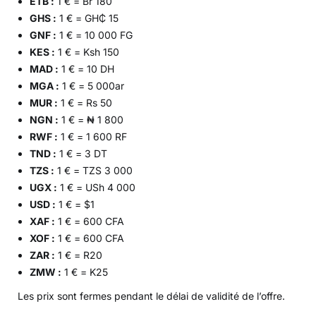
ETB :
1 € = Br 180
GHS :
1 € = GH₵ 15
GNF :
1 € = 10 000 FG
KES :
1 € = Ksh 150
MAD :
1 € = 10 DH
MGA :
1 € = 5 000ar
MUR :
1 € = Rs 50
NGN :
1 € = ₦ 1 800
RWF :
1 € = 1 600 RF
TND :
1 € = 3 DT
TZS :
1 € = TZS 3 000
UGX :
1 € = USh 4 000
USD :
1 € = $1
XAF :
1 € = 600 CFA
XOF :
1 € = 600 CFA
ZAR :
1 € = R20
ZMW :
1 € = K25
Les prix sont fermes pendant le délai de validité de l’offre.