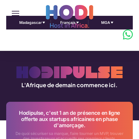
Madagascar
Français
MGA
L'Afrique de demain commence ici.
Hodipulse, c'est 1 an de présence en ligne
offerte aux startups africaines en phase
d'amorçage.
De quoi sécuriser sa marque, faire tourner un MVP, trouver
des investisseurs et accueillir ses premiers clients.