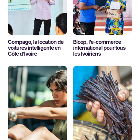
Compago, la location de
Bloop, l’e-commerce
voitures intelligente en
international pour tous
Côte d’Ivoire
les Ivoiriens