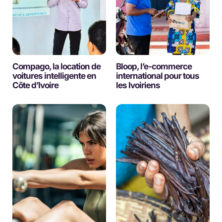
Compago, la location de
Bloop, l’e-commerce
voitures intelligente en
international pour tous
Côte d’Ivoire
les Ivoiriens