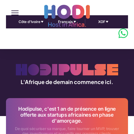
Côte d'Ivoire
Français
XOF
L'Afrique de demain commence ici.
Hodipulse, c'est 1 an de présence en ligne
offerte aux startups africaines en phase
d'amorçage.
De quoi sécuriser sa marque, faire tourner un MVP, trouver
des investisseurs et accueillir ses premiers clients.