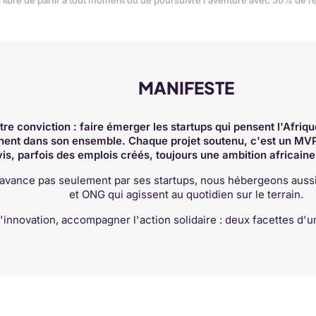
 libre de partir à tout moment ou de poursuivre l'aventure avec 50% de r
MANIFESTE
re conviction : faire émerger les startups qui pensent l'Afriq
ent dans son ensemble. Chaque projet soutenu, c'est un MVP 
vis, parfois des emplois créés, toujours une ambition africaine
'avance pas seulement par ses startups, nous hébergeons aussi, 
et ONG qui agissent au quotidien sur le terrain.
l'innovation, accompagner l'action solidaire : deux facettes 