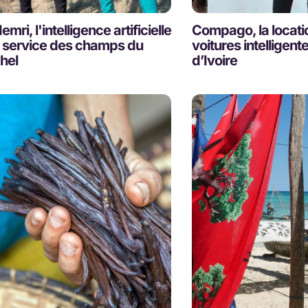
mri, l'intelligence artificielle
Compago, la locati
 service des champs du
voitures intelligent
hel
d’Ivoire