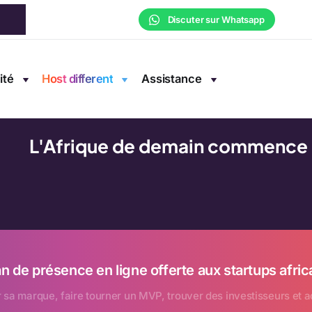
Discuter sur Whatsapp
ité
Host different
Assistance
L'Afrique de demain commence i
 an de présence en ligne offerte aux startups afr
 sa marque, faire tourner un MVP, trouver des investisseurs et ac