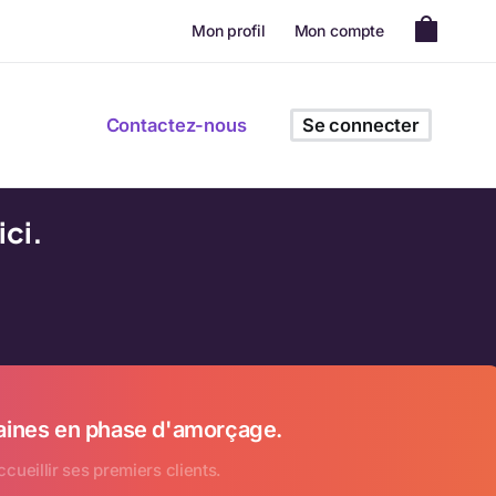
Mon profil
Mon compte
Contactez-nous
Se connecter
ci.
icaines en phase d'amorçage.
cueillir ses premiers clients.