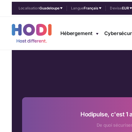
Localisation
Guadeloupe
Langue
Français
Devise
EUR
Hébergement
Cybersécur
Hodipulse, c'est 1
De quoi sécuriser