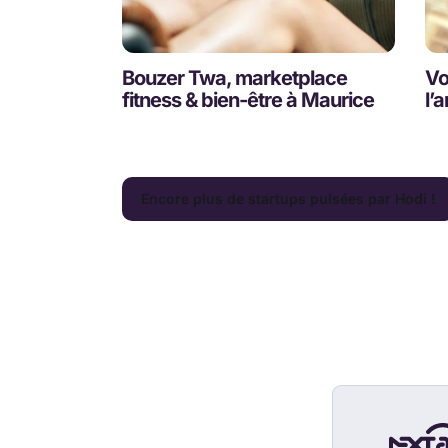
Bouzer Twa, marketplace
Vo
fitness & bien-être à Maurice
l’
Encore plus de startups pulsées par Hodi !