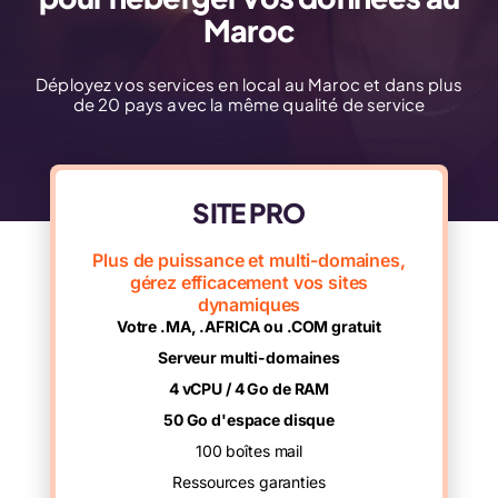
Maroc
Déployez vos services en local au Maroc et dans plus
de 20 pays avec la même qualité de service
SITE PRO
Plus de puissance et multi-domaines,
gérez efficacement vos sites
dynamiques
Votre .MA, .AFRICA ou .COM gratuit
Serveur multi-domaines
4 vCPU / 4 Go de RAM
50 Go d'espace disque
100 boîtes mail
Ressources garanties