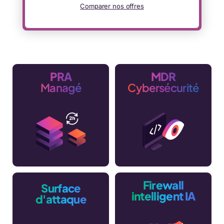
Comparer nos offres
PRA
MDR
Managé
Cybersécurité
Firewall
Surface
intelligent IA
d'attaque