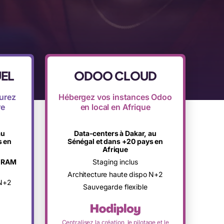
UEL
ODOO CLOUD
urez
Hébergez vos instances Odoo
re
en local en Afrique
au
Data-centers à Dakar, au
s en
Sénégal et dans +20 pays en
Afrique
e RAM
Staging inclus
Architecture haute dispo N+2
 N+2
Sauvegarde flexible
Centralisez la création, le pilotage et le