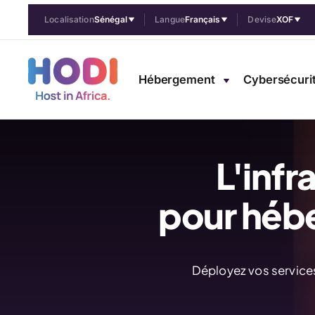
Localisation
Sénégal
Langue
Français
Devise
XOF
Hébergement
Cybersécuri
L'infr
pour héb
Déployez vos services