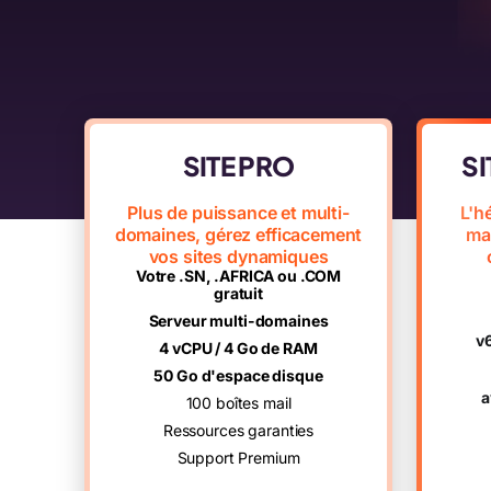
SITE PRO
SI
Plus de puissance et multi-
L'h
domaines, gérez efficacement
mai
vos sites dynamiques
Votre .SN, .AFRICA ou .COM
gratuit
Serveur multi-domaines
v
4 vCPU / 4 Go de RAM
50 Go d'espace disque
a
100 boîtes mail
Ressources garanties
Support Premium