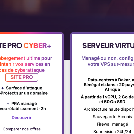
TE PRO
CYBER+
SERVEUR VIRT
ébergement ultime pour
Managé ou non, config
ntenir vos services en
votre VPS sur-mesu
cas de cyberattaque
SITE PRO
Data-centers à Dakar, 
Sénégal et dans +20 pay
+
Surface d'attaque
Afrique
6Protect sur un domaine
À partir de 1 vCPU, 2 Go d
et 50 Go SSD
+
PRA managé
vec rétablissement -2h
Architecture haute dispo
Sauvegarde Acronis
Découvrir
Firewall managé
Comparer nos offres
Supervision 24h/24