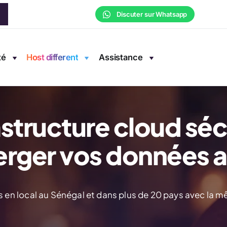
Discuter sur Whatsapp
té
Host different
Assistance
astructure cloud sé
erger vos données a
 en local au Sénégal et dans plus de 20 pays avec la m