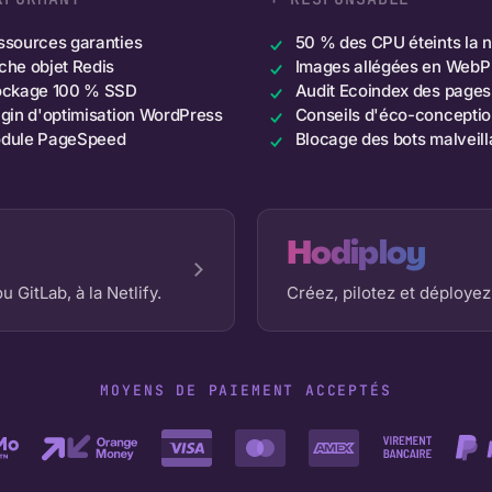
ssources garanties
50 % des CPU éteints la n
che objet Redis
Images allégées en WebP
ockage 100 % SSD
Audit Ecoindex des pages
ugin d'optimisation WordPress
Conseils d'éco-concepti
dule PageSpeed
Blocage des bots malveill
Hodiploy
 GitLab, à la Netlify.
Créez, pilotez et déploye
MOYENS DE PAIEMENT ACCEPTÉS