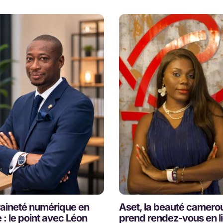
aineté numérique en
Aset, la beauté camero
 : le point avec Léon
prend rendez-vous en l