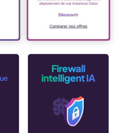
déploiement de vos instances Odoo
Découvrir
Comparer nos offres
Firewall
intelligent IA
que