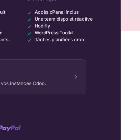
uit
Accès cPanel inclus
Une team dispo et réactive
Hodifly
on
WordPress Toolkit
ants
Tâches planifiées cron
z vos instances Odoo.