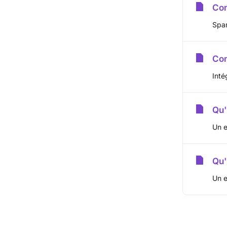
Com
Spam
Com
Inté
Qu'
Un e
Qu'
Un e