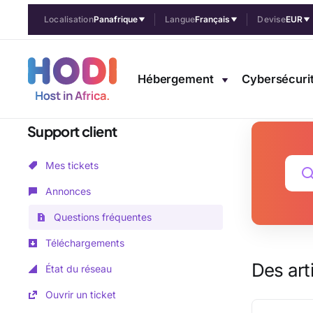
Localisation
Panafrique
Langue
Français
Devise
EUR
Questions fréquentes
Hébergement
Cybersécuri
Accueil
Questions fréquentes
Bien héberger
Gestion des em
Support client
Mes tickets
Annonces
Questions fréquentes
Téléchargements
Des art
État du réseau
Ouvrir un ticket