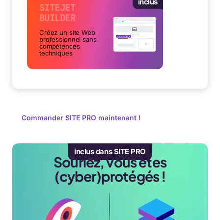
inclus
SITEJET
BUILDER
Créez un site Web
professionnel sans
compétences
techniques
Commander SITE PRO maintenant !
inclus dans SITE PRO
Souriez, vous êtes
(cyber)protégés !