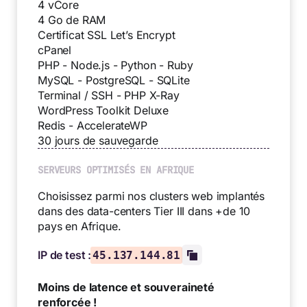
4 vCore
4 Go de RAM
Certificat SSL Let’s Encrypt
cPanel
PHP - Node.js - Python - Ruby
MySQL - PostgreSQL - SQLite
Terminal / SSH - PHP X-Ray
WordPress Toolkit Deluxe
Redis - AccelerateWP
30 jours de sauvegarde
SERVEURS OPTIMISÉS EN AFRIQUE
Choisissez parmi nos clusters web implantés
dans des data-centers Tier III dans +de 10
pays en Afrique.
IP de test :
45.137.144.81
Moins de latence et souveraineté
renforcée !