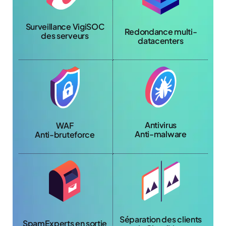
Surveillance VigiSOC
Redondance multi-
des serveurs
datacenters
Antivirus
WAF
Anti-malware
Anti-bruteforce
Séparation des clients
SpamExperts en sortie