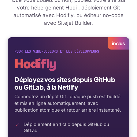
Que vous codiez ou non, publiez votre site sur
votre hébergement Hodi : déploiement Git
automatisé avec Hodifly, ou éditeur no-code
avec Sitejet Builder.
inclus
POUR LES VIBE-CODEURS ET LES DÉVELOPPEURS
Hodifly
Déployez vos sites depuis GitHub
ou GitLab, à la Netlify
Connectez un dépôt Git : chaque push est buildé
et mis en ligne automatiquement, avec
publication atomique et retour arrière instantané.
Déploiement en 1 clic depuis GitHub ou
GitLab