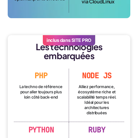
via CloudLinux
inclus dans SITE PRO
Les technologies
embarquées
PHP
NODE JS
La techno de référence
Alliez performance,
pour aller toujours plus
écosystème riche et
loin côté back-end
scalabilité temps réel.
Idéal pour les
architectures
distribuées
PYTHON
RUBY