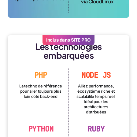
via CloudLinux
inclus dans SITE PRO
Les technologies
embarquées
PHP
NODE JS
La techno de référence
Alliez performance,
pour aller toujours plus
écosystème riche et
loin côté back-end
scalabilité temps réel.
Idéal pour les
architectures
distribuées
PYTHON
RUBY