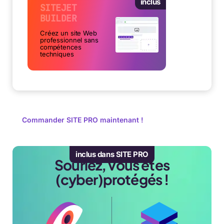
inclus
SITEJET
BUILDER
Créez un site Web
professionnel sans
compétences
techniques
Commander SITE PRO maintenant !
inclus dans SITE PRO
Souriez, vous êtes
(cyber)protégés !