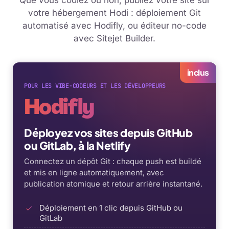
Que vous codiez ou non, publiez votre site sur
votre hébergement Hodi : déploiement Git
automatisé avec Hodifly, ou éditeur no-code
avec Sitejet Builder.
inclus
POUR LES VIBE-CODEURS ET LES DÉVELOPPEURS
Hodifly
Déployez vos sites depuis GitHub
ou GitLab, à la Netlify
Connectez un dépôt Git : chaque push est buildé
et mis en ligne automatiquement, avec
publication atomique et retour arrière instantané.
Déploiement en 1 clic depuis GitHub ou
GitLab