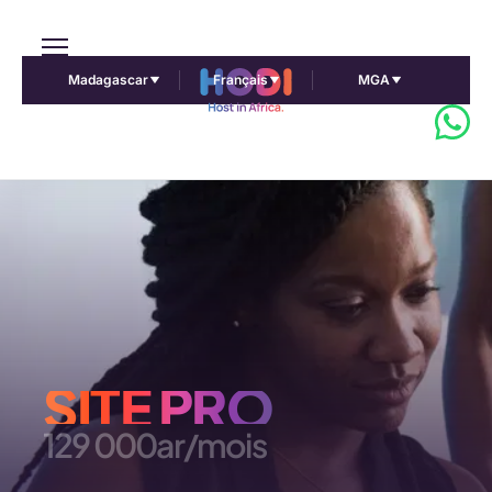
Madagascar
Français
MGA
SITE PRO
129 000ar/mois