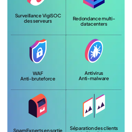
Surveillance VigiSOC
Redondance multi-
des serveurs
datacenters
Antivirus
WAF
Anti-malware
Anti-bruteforce
Séparation des clients
SpamExperts en sortie