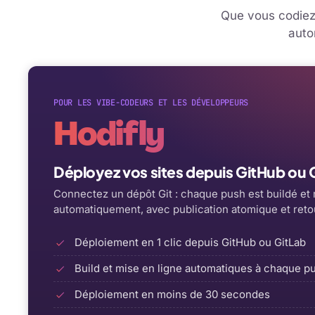
Que vous codiez 
auto
POUR LES VIBE-CODEURS ET LES DÉVELOPPEURS
Hodifly
Déployez vos sites depuis GitHub ou Gi
Connectez un dépôt Git : chaque push est buildé et 
automatiquement, avec publication atomique et retou
Déploiement en 1 clic depuis GitHub ou GitLab
Build et mise en ligne automatiques à chaque p
Déploiement en moins de 30 secondes