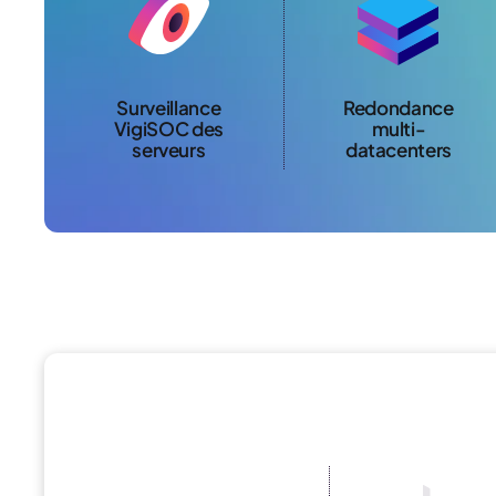
Surveillance
Redondance
VigiSOC des
multi-
serveurs
datacenters