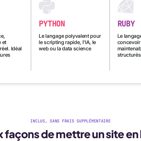
PYTHON
RUBY
ce,
Le langage polyvalent pour
Le langage
 et
le scripting rapide, l'IA, le
concevoir
réel. Idéal
web ou la data science
maintenabl
tures
structurés
INCLUS, SANS FRAIS SUPPLÉMENTAIRE
 façons de mettre un site en 