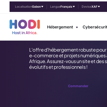
Localisation
Gabon
Langue
Français
Devise
XAF
SITE PRO
Hébergement
Cybersécuri
14 990 CFA/mois
L'offre d'hébergement robuste pour v
e-commerce et projets numériques 
Afrique. Assurez-vous un site et des 
évolutifs et professionnels !
Commander