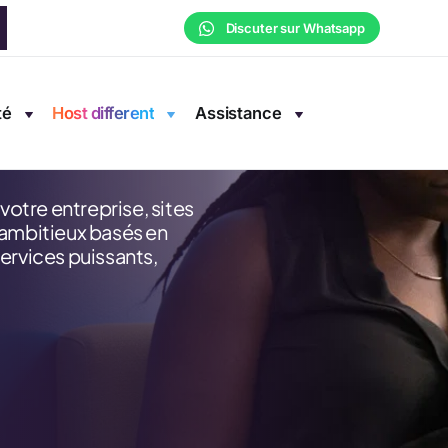
Discuter sur Whatsapp
té
Host different
Assistance
otre entreprise, sites
ambitieux basés en
services puissants,