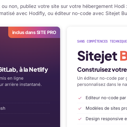
ou non, publiez votre site sur votre hébergement Hodi 
matisé avec Hodifly, ou éditeur no-code avec Sitejet Bui
inclus dans SITE PRO
SANS COMPÉTENCES TECHNIQUE
Sitejet
B
tLab, à la Netlify
Construisez votr
mis en ligne
Un éditeur no-code par g
r arrière instantané.
personnalisez dans le na
Editeur no-code par
ush
Modèles de sites pr
Design responsive e