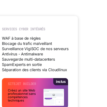
SERVICES CYBER INTÉGRÉS
WAF à base de règles
Blocage du trafic malveillant
Surveillance VigiSOC de nos serveurs
Antivirus - Antimalware
Sauvegarde multi-datacenters
SpamExperts en sortie
Séparation des clients via Cloudlinux
inclus
SITEJET BUILDER
Créez un site Web
professionnel sans
compétences
techniques