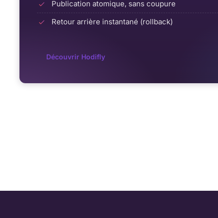
Publication atomique, sans coupure
Retour arrière instantané (rollback)
Découvrir Hodifly