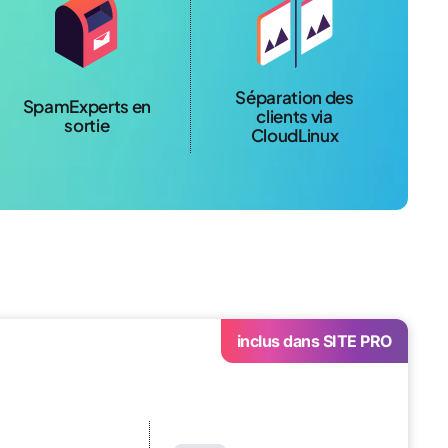
Séparation des
SpamExperts en
clients via
sortie
CloudLinux
inclus dans SITE PRO