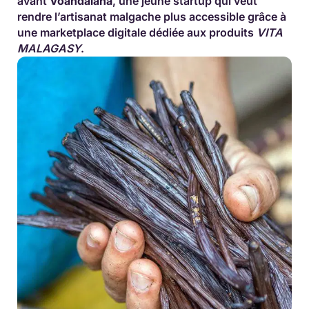
avant
Voandalana
, une jeune startup qui veut
rendre l’artisanat malgache plus accessible grâce à
une marketplace digitale dédiée aux produits
VITA
MALAGASY
.