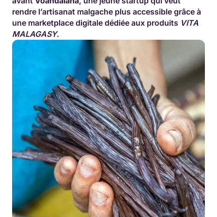
avant
Voandalana
, une jeune startup qui veut
rendre l’artisanat malgache plus accessible grâce à
une marketplace digitale dédiée aux produits
VITA
MALAGASY
.