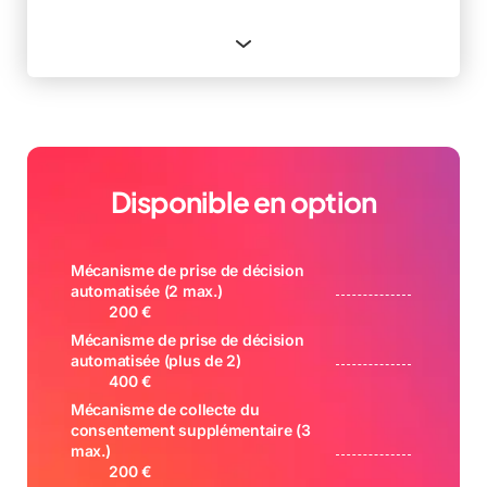
3 mécanismes de collecte du consentement
max.
2 intégrations avec des services tiers
(passerelles de paiement, outils d’analyse,
marketing, plugins de réseaux sociaux, etc.)
Disponible en option
Mécanisme de prise de décision
automatisée (2 max.)
200 €
Mécanisme de prise de décision
automatisée (plus de 2)
400 €
Mécanisme de collecte du
consentement supplémentaire (3
max.)
200 €