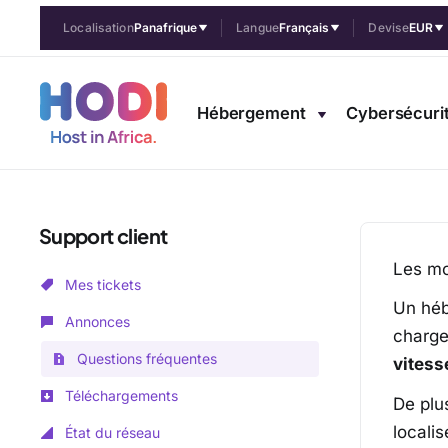
Localisation
Panafrique
Langue
Français
Devise
EUR
Héberger votre site su
votre SEO ?
Hébergement
Cybersécuri
Accueil
Questions fréquentes
Bien héberger
Bien choisir s
Support client
Les mo
Mes tickets
Un héb
Annonces
charge
Questions fréquentes
vitess
Téléchargements
De plu
locali
État du réseau