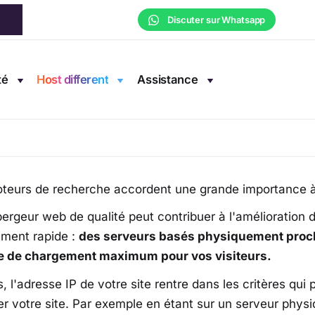
Discuter sur Whatsapp
r des serveurs plus proch
té
Host different
Assistance
on hébergeur
Héberger votre site sur des serveurs plus proches peut-i
teurs de recherche accordent une grande importance à
ergeur web de qualité peut contribuer à l'amélioration 
ment rapide :
des serveurs basés physiquement proche
e de chargement maximum pour vos visiteurs.
s, l'adresse IP de votre site rentre dans les critères q
ser votre site. Par exemple en étant sur un serveur phy