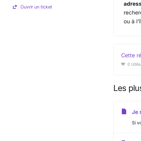
adress
Ouvrir un ticket
recher
ou à l'
Cette r
0 Utili
Les plu
Je 
Si v