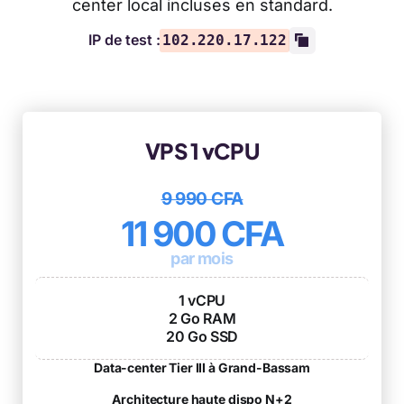
center local incluses en standard.
IP de test :
102.220.17.122
VPS 1 vCPU
9 990 CFA
11 900 CFA
par mois
1 vCPU
2 Go RAM
20 Go SSD
Data-center Tier III à Grand-Bassam
Architecture haute dispo N+2