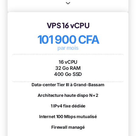
VPS 16 vCPU
101 900 CFA
par mois
16 vCPU
32 Go RAM
400 Go SSD
Data-center Tier III à Grand-Bassam
Architecture haute dispo N+2
1 IPv4 fixe dédiée
Internet 100 Mbps mutualisé
Firewall managé