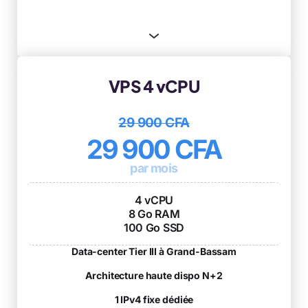
VPS 4 vCPU
29 900 CFA
29 900 CFA
par mois
4 vCPU
8 Go RAM
100 Go SSD
Data-center Tier III à Grand-Bassam
Architecture haute dispo N+2
1 IPv4 fixe dédiée