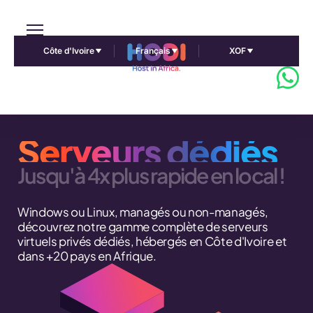
Côte d'Ivoire
Français
XOF
Serveurs dédiés
Jusqu'à 4x plus rapide en local !
Windows ou Linux, managés ou non-managés,
découvrez notre gamme complète de serveurs
virtuels privés dédiés, hébergés en Côte d'Ivoire et
dans +20 pays en Afrique.