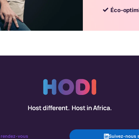
Éco-optimi
 rendez-vous
Suivez-nous s