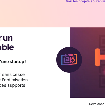
Voir les projets soutenu
r un
able
une startup !
er sans cesse
 l'optimisation
 des supports
Développem