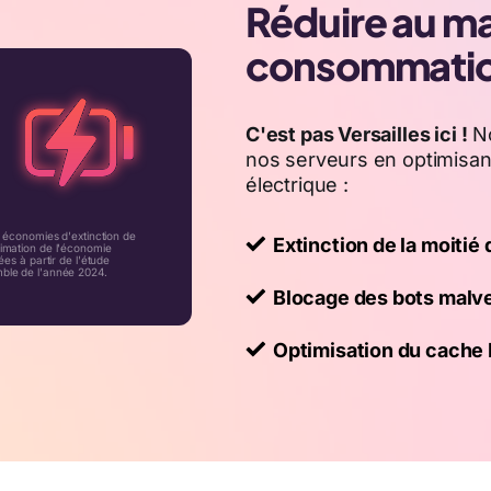
Réduire au m
consommation
C'est pas Versailles ici !
No
nos serveurs en optimisan
électrique :
s économies d'extinction de
Extinction de la moitié 
timation de l'économie
ées à partir de l'étude
mble de l'année 2024.
Blocage des bots malve
Optimisation du cache