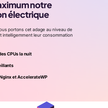
aximum notre
 électrique
us portons cet adage au niveau de
t intelligemment leur consommation
des CPUs la nuit
illants
 Nginx et AccelerateWP