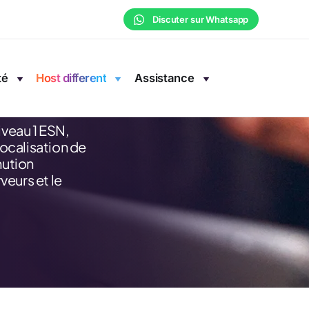
Discuter sur Whatsapp
nts NR
té
Host different
Assistance
veau 1 ESN,
localisation de
nution
eurs et le