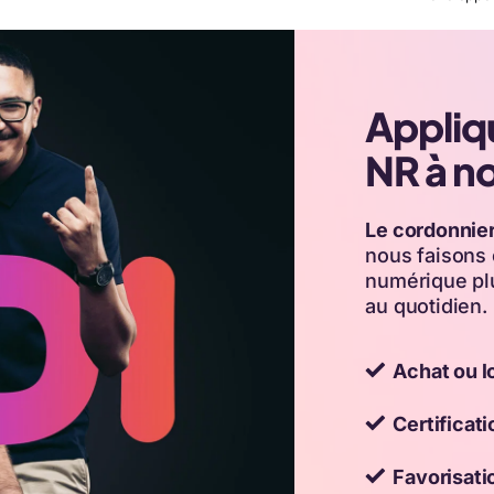
Appliq
NR à n
Le cordonnier
nous faisons 
numérique pl
au quotidien.
Achat ou l
Certificat
Favorisati