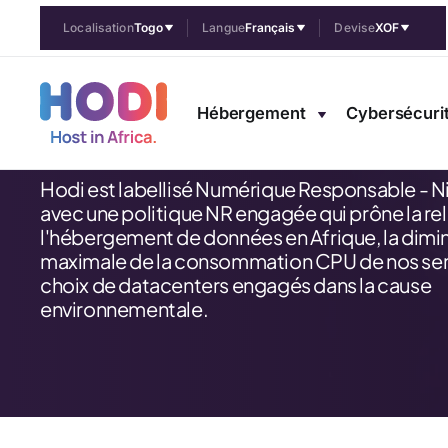
Localisation
Togo
Langue
Français
Devise
XOF
Nos engageme
Hébergement
Cybersécuri
Hodi est labellisé Numérique Responsable - Ni
avec une politique NR engagée qui prône la re
l'hébergement de données en Afrique, la dimi
maximale de la consommation CPU de nos serv
choix de datacenters engagés dans la cause
environnementale.