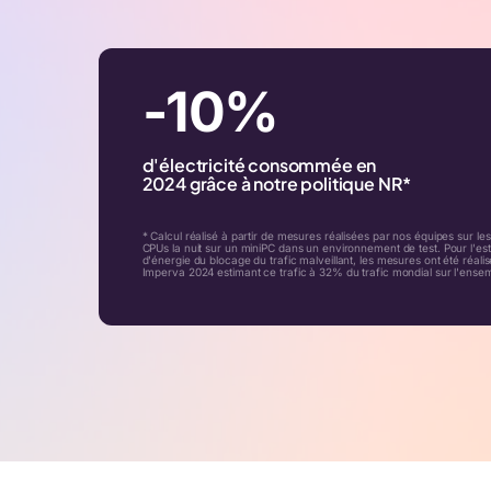
-10%
d'électricité consommée en
2024 grâce à notre politique NR*
* Calcul réalisé à partir de mesures réalisées par nos équipes sur le
CPUs la nuit sur un miniPC dans un environnement de test. Pour l'es
d'énergie du blocage du trafic malveillant, les mesures ont été réalis
Imperva 2024 estimant ce trafic à 32% du trafic mondial sur l'ense