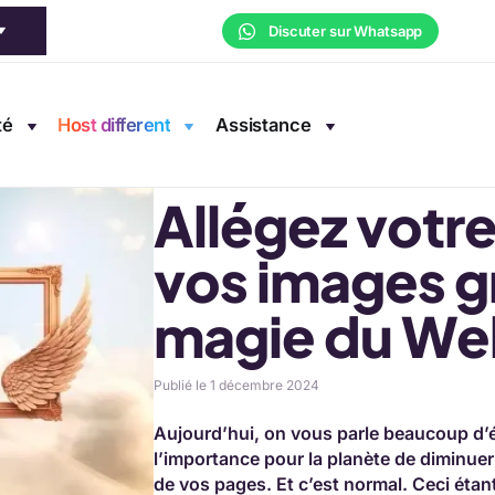
ges grâce à la magie du WebP
Discuter sur Whatsapp
té
Host different
Assistance
Allégez votre
vos images gr
magie du W
Publié le 1 décembre 2024
Aujourd’hui, on vous parle beaucoup d’
l’importance pour la planète de diminue
de vos pages. Et c’est normal. Ceci éta