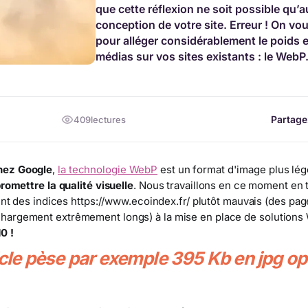
que cette réflexion ne soit possible qu’
conception de votre site. Erreur ! On v
pour alléger considérablement le poids 
médias sur vos sites existants : le WebP
Partagez
409
lectures
hez Google
,
la technologie WebP
est un format d'image plus lég
promettre la qualité visuelle
. Nous travaillons en ce moment en
rent des indices https://www.ecoindex.fr/ plutôt mauvais (des pag
hargement extrêmement longs) à la mise en place de solution
0 !
icle pèse par exemple 395 Kb en jpg opt