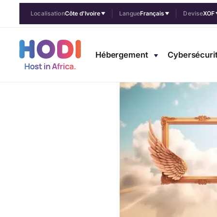
Accueil Pulse Africa
›
Impact
›
Allégez votre site et vos ima
Localisation
Côte d'Ivoire
Langue
Français
Devise
XOF
Hébergement
Cybersécuri