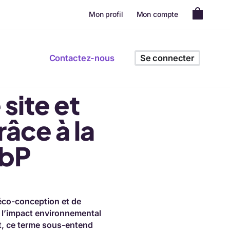
Mon profil
Mon compte
Contactez-nous
Se connecter
 site et
âce à la
ebP
éco-conception et de
r l’impact environnemental
nt, ce terme sous-entend