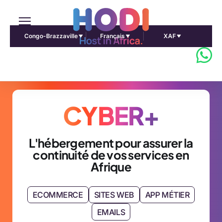
Congo-Brazzaville
Français
XAF
CYBER+
L'hébergement pour assurer la
continuité de vos services en
Afrique
ECOMMERCE
SITES WEB
APP MÉTIER
EMAILS