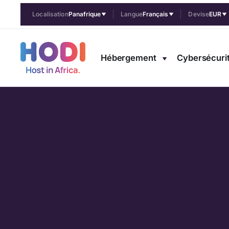
Localisation
Panafrique
Langue
Français
Devise
EUR
Hébergement
Cybersécuri