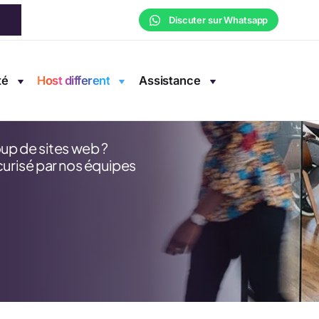
Discuter sur Whatsapp
té
Host different
Assistance
/mois
up de sites web ?
urisé par nos équipes