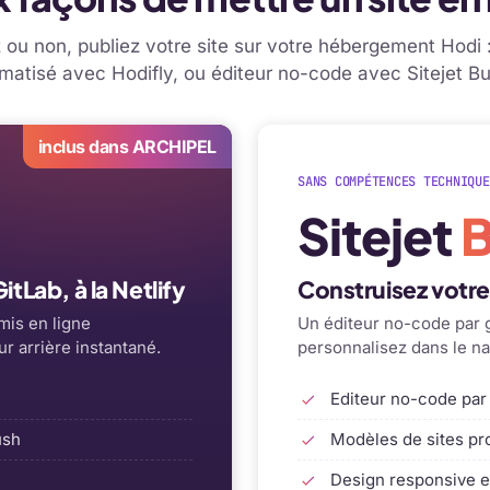
ou non, publiez votre site sur votre hébergement Hodi 
matisé avec Hodifly, ou éditeur no-code avec Sitejet Bui
inclus dans ARCHIPEL
SANS COMPÉTENCES TECHNIQUE
Sitejet
B
tLab, à la Netlify
Construisez votr
mis en ligne
Un éditeur no-code par g
r arrière instantané.
personnalisez dans le na
Editeur no-code par
ush
Modèles de sites pr
Design responsive e