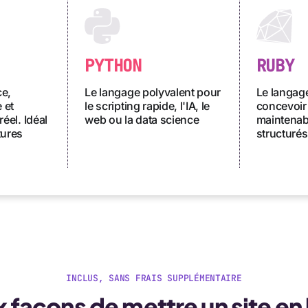
PYTHON
RUBY
ce,
Le langage polyvalent pour
Le langage
 et
le scripting rapide, l'IA, le
concevoir
réel. Idéal
web ou la data science
maintenabl
tures
structurés
INCLUS, SANS FRAIS SUPPLÉMENTAIRE
 façons de mettre un site en 