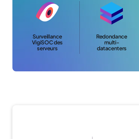
Surveillance
Redondance
VigiSOC des
multi-
serveurs
datacenters