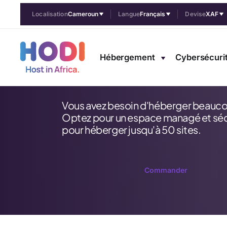
Localisation
Cameroun
Langue
Français
Devise
XAF
Archipel
Hébergement
Cybersécuri
à partir de
89 990 CFA
Vous avez besoin d'héberger beauco
Optez pour un espace managé et séc
pour héberger jusqu'à 50 sites.
Commander