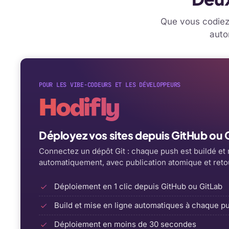
Que vous codiez 
auto
POUR LES VIBE-CODEURS ET LES DÉVELOPPEURS
Hodifly
Déployez vos sites depuis GitHub ou Gi
Connectez un dépôt Git : chaque push est buildé et 
automatiquement, avec publication atomique et retou
Déploiement en 1 clic depuis GitHub ou GitLab
Build et mise en ligne automatiques à chaque p
Déploiement en moins de 30 secondes